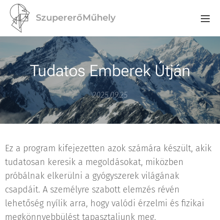
SzupererőMűhely
Tudatos Emberek Útján
2025.09.25
Ez a program kifejezetten azok számára készült, akik
tudatosan keresik a megoldásokat, miközben
próbálnak elkerülni a gyógyszerek világának
csapdáit. A személyre szabott elemzés révén
lehetőség nyílik arra, hogy valódi érzelmi és fizikai
megkönnyebbülést tapasztaljunk meg.